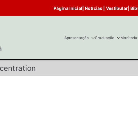
Página Inicial
|
Notícias
|
Vestibular
|
Bib
Apresentação
Graduação
Monitoria
á
centration