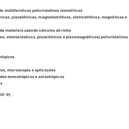
e multiferróicos policristalinos monolíticos
ricas, piezelétricas, magnetostritivas, eletrostritivas, magnéticas e
de materiais usando cálculos ab initio
s, eletroelásticos, piezelétricos e piezemagnéticos) policristalinos
trópicos
adas, microscopia e aplicações
uidos termotrópicos e anisotrópicos
is
.00-9)