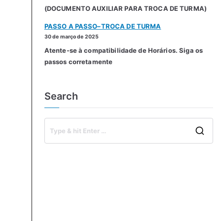
(DOCUMENTO AUXILIAR PARA TROCA DE TURMA)
PASSO A PASSO–TROCA DE TURMA
30 de março de 2025
Atente-se à compatibilidade de Horários. Siga os
passos corretamente
Search
S
e
a
Universitarias CLub -
Acompanhantes
r
c
h
f
o