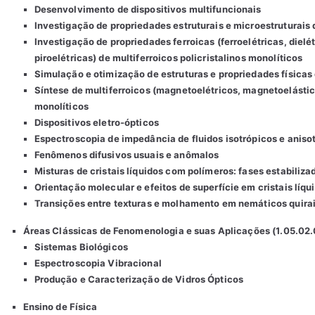
Desenvolvimento de dispositivos multifuncionais
Investigação de propriedades estruturais e microestruturais d
Investigação de propriedades ferroicas (ferroelétricas, dielét
piroelétricas) de multiferroicos policristalinos monolíticos
Simulação e otimização de estruturas e propriedades físicas 
Síntese de multiferroicos (magnetoelétricos, magnetoelástico
monolíticos
Dispositivos eletro-ópticos
Espectroscopia de impedância de fluidos isotrópicos e aniso
Fenômenos difusivos usuais e anômalos
Misturas de cristais líquidos com polímeros: fases estabiliz
Orientação molecular e efeitos de superfície em cristais líq
Transições entre texturas e molhamento em nemáticos quira
Áreas Clássicas de Fenomenologia e suas Aplicações (1.05.02
Sistemas Biológicos
Espectroscopia Vibracional
Produção e Caracterização de Vidros Ópticos
Ensino de Física