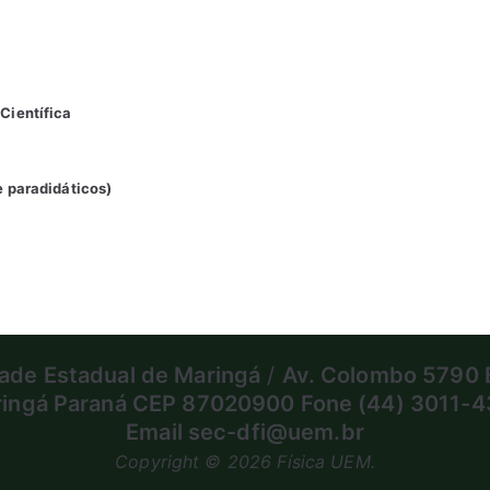
Científica
e paradidáticos)
ade Estadual de Maringá
/
Av. Colombo 5790 
ingá Paraná CEP 87020900 Fone (44) 3011-
Email sec-dfi@uem.br
Copyright © 2026
Física UEM
.